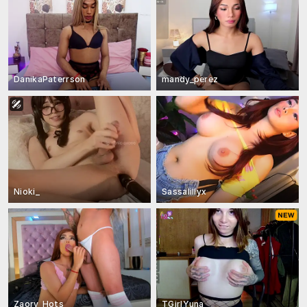
DanikaPaterrson
mandy_perez
Nioki_
Sassalillyx
Zaory_Hots
TGirlYuna