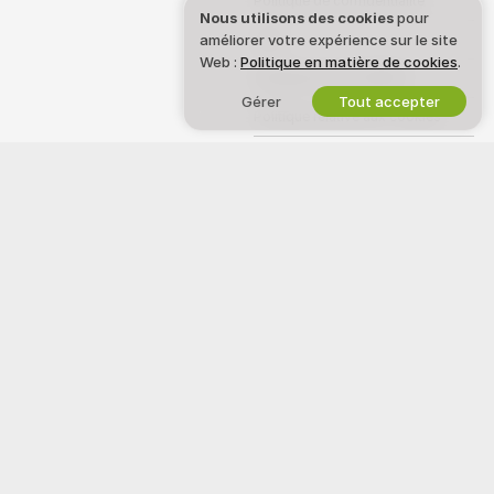
Politique de confidentialité
Nous utilisons des cookies
pour
améliorer votre expérience sur le site
CGU
Web :
Politique en matière de cookies
.
Politique de la loi DMCA
Gérer
Tout accepter
Politique relative aux cookies
Guide sur le contrôle parental
Aide contre l’esclavage
REJOIGNEZ-NOUS
AIDE
&
ASSISTANCE
Devenez modèle
Assistance et FAQ
Inscriptions Studio
Assistance facturation
Programme d'affiliation webcam
Bienvenue sur Tukif Show, une communauté en ligne gratuite où vous
pouvez venir voir nos sublimes Modèles amateurs effectuer en direct
des shows interactifs.
Tukif Show est 100 % gratuit et l’accès est instantané. Parcourez des