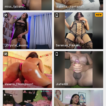
miss_tatiana_
isabella__santana11
_Crystal_evains
Serenaa_Parker
Valeria_Thompson1
Jiafei69