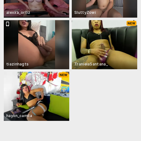
alexxa_ortiz
SluttyZowi
tiazinhagts
TranielaSantana_
haylin_camila