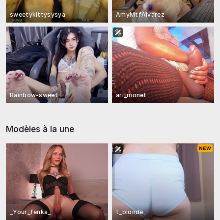
sweetykittysysya
AmyMtfAlvarez
Rainbow-sweet
ari_monet
Modèles à la une
_Your_fenka_
t_blonde