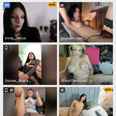
Emily__Wood
yourladycess_
Dulcee__Maria_
StarinThecloudz