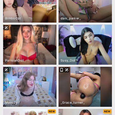
BimboCat
dani_parker_
ParisianDoll
Susy_Doll1
Masuzy
_Grace_turner_