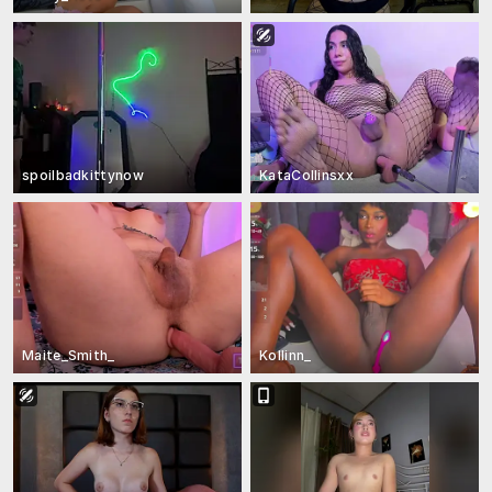
spoilbadkittynow
KataCollinsxx
Maite_Smith_
Kollinn_