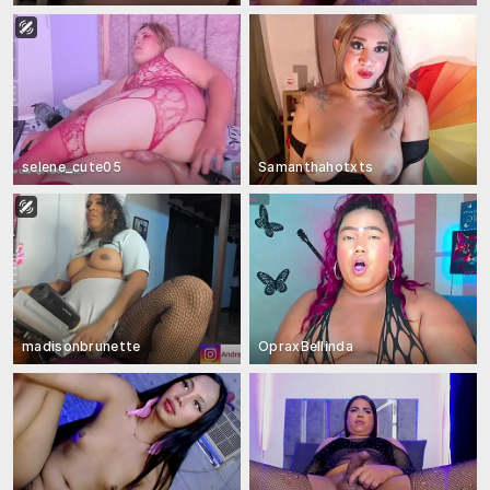
selene_cute05
Samanthahotxts
madisonbrunette
OpraxBellinda