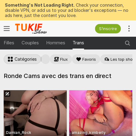
Something's Not Loading Right.
Check your connection,
disable VPN, or add us to your ad blocker's exceptions — no
ads here, just the content you love.
S’inscrire
Filles
Couples
Hommes
Trans
Catégories
Flux
Favoris
Les top show
Ronde Cams avec des trans en direct
Damian_Rock
amazing_kimberly