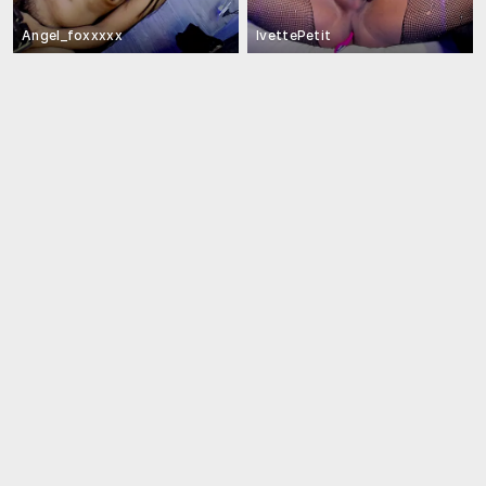
Angel_foxxxxx
IvettePetit