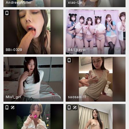
AndreeaMuller
xiao-Lin
BBi-0329
841_yayoi
Miu1_girl
saosao-11