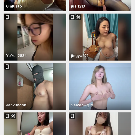
GiaKisto
juzi1213
YoYo_2834
jingya521
Janvimoon
Velvet--girl