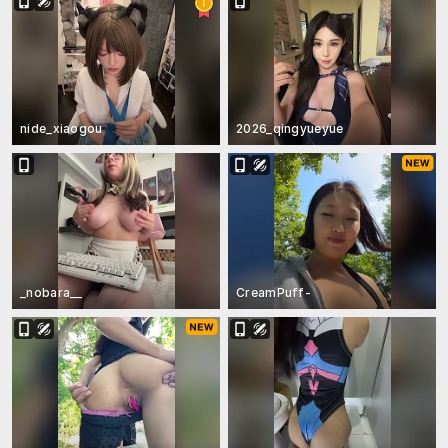
nide_xiaogou
2026_qingyueyue
_nobara__
CreamPuff-