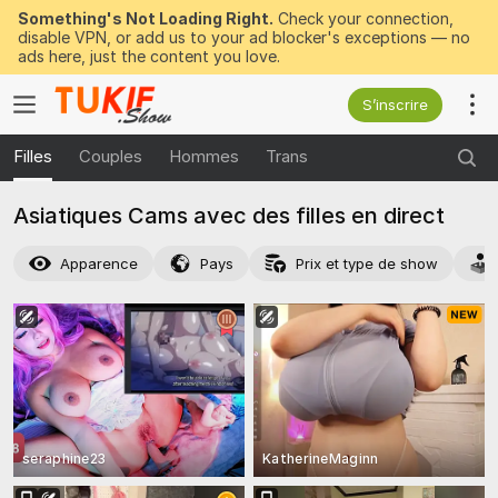
Something's Not Loading Right.
Check your connection,
disable VPN, or add us to your ad blocker's exceptions — no
ads here, just the content you love.
S’inscrire
Filles
Couples
Hommes
Trans
Asiatiques Cams avec des filles en direct
Apparence
Pays
Prix et type de show
seraphine23
KatherineMaginn