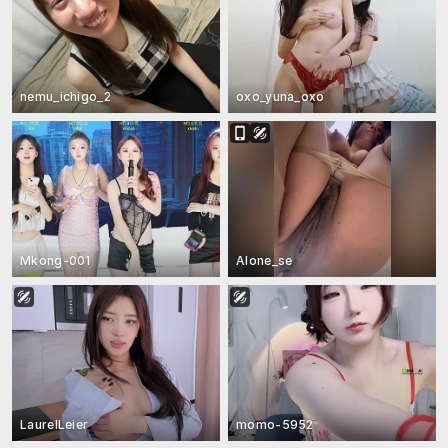
nemu_ichigo_2
oxo_yuna_oxo
Mkong-001
AIone_se
LaurelLeier
momo-5952