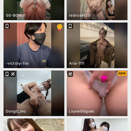
GG-BONG1
redrose520
-victory-fox
Aria-1111
Dongti_mo
LayneGingues